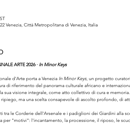
EST
Venezia, Città Metropolitana di Venezia, Italia
o
NALE ARTE 2026 · 
In Minor Keys
onale d'Arte porta a Venezia 
In Minor Keys
, un progetto curator
ra di riferimento del panorama culturale africano e internazio
a sua visione integrale, come atto collettivo di cura e memoria. 
 ripiego, ma una scelta consapevole di ascolto profondo, di att
i tra le Corderie dell'Arsenale e i padiglioni dei Giardini alla 
 per "motivi": l'incantamento, la processione, il riposo, le sc