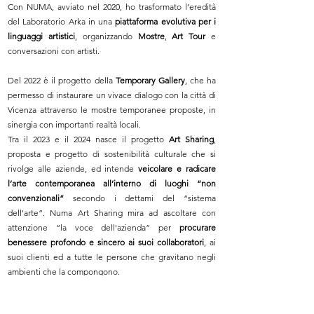
Con NUMA, avviato nel 2020, ho trasformato l’eredità
del Laboratorio Arka in una
piattaforma evolutiva per i
linguaggi artistici
, organizzando
Mostre
,
Art Tour
e
conversazioni con artisti.
Del 2022 è il progetto della
Temporary Gallery
, che ha
permesso di instaurare un vivace dialogo con la città di
Vicenza attraverso le mostre temporanee proposte, in
sinergia con importanti realtà locali.
Tra il 2023 e il 2024 nasce il progetto
Art Sharing
,
proposta e progetto di sostenibilità culturale che si
rivolge alle aziende, ed intende
veicolare e radicare
l’arte contemporanea all’interno di luoghi “non
convenzionali”
secondo i dettami del “sistema
dell'arte”. Numa Art Sharing mira ad ascoltare con
attenzione “la voce dell'azienda” per
procurare
benessere profondo e sincero ai suoi collaboratori
, ai
suoi clienti ed a tutte le persone che gravitano negli
ambienti che la compongono.