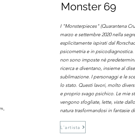
Monster 69
I "Monsterpieces" (Quarantena Cruci
marzo e settembre 2020 nella segr
esplicitamente ispirati dal Rorschac
psicometria e in psicodiagnostica.
non sono imposte nè predeterminat
ricerca e diventano, insieme al dis
sublimazione. I personaggi e le sce
lo stato. Questi lavori, molto diver
e proprio svago psichico. Le mie 
vengono sfogliate, lette, viste dallo
cm,
natura trasformandosi in fantasie d
L'artista