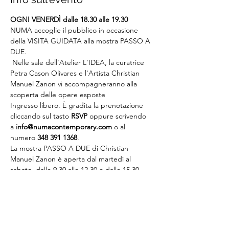
OGNI VENERDÌ dalle 18.30 alle 19.30
NUMA accoglie il pubblico in occasione 
della VISITA GUIDATA alla mostra PASSO A 
DUE.
 Nelle sale dell'Atelier L'IDEA, la curatrice 
Petra Cason Olivares e l'Artista Christian 
Manuel Zanon vi accompagneranno alla 
scoperta delle opere esposte
Ingresso libero. È gradita la prenotazione 
cliccando sul tasto 
RSVP
 oppure scrivendo 
a 
info@numacontemporary.com
 o al 
numero 
348 391 1368
.
La mostra PASSO A DUE di Christian 
Manuel Zanon è aperta dal martedì al 
sabato, dalle 9.30 alle 12.30 e dalle 15.30 
alle 19.30, fino al 17 giugno. L'IDEA, Piazza 
dei Signori 56 a Vicenza.
Informazioni al sito di NUMA 
www.numacontemporary.com
Esposizione a cura di NUMA contemporary 