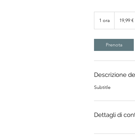
19,99
euro
1 ora
1
19,99 €
o
r
Prenota
Descrizione del
Subtitle
Dettagli di con