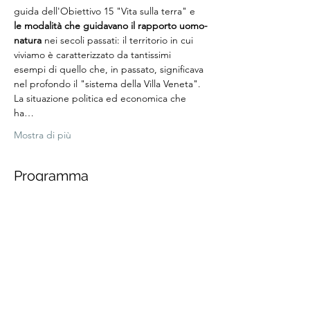
guida dell'Obiettivo 15 "Vita sulla terra" e 
le modalità che guidavano il rapporto uomo-
natura
 nei secoli passati: il territorio in cui 
viviamo è caratterizzato da tantissimi 
esempi di quello che, in passato, significava 
nel profondo il "sistema della Villa Veneta". 
La situazione politica ed economica che 
ha…
Mostra di più
Programma
18:30 - 20:30
2 ore
BUCOLICA_022. Inaugurazione
Centro Arnaldi
20:30 - 22:30
2 ore